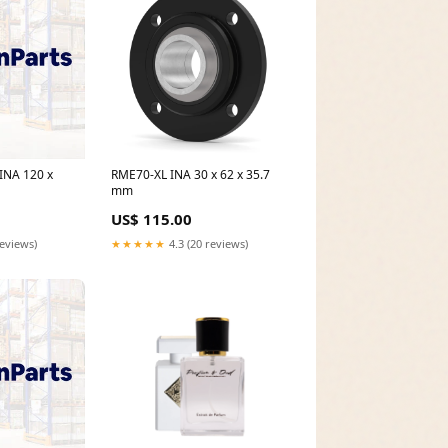
INA 120 x
RME70-XL INA 30 x 62 x 35.7
mm
US$ 115.00
reviews)
★★★★★
4.3 (20 reviews)