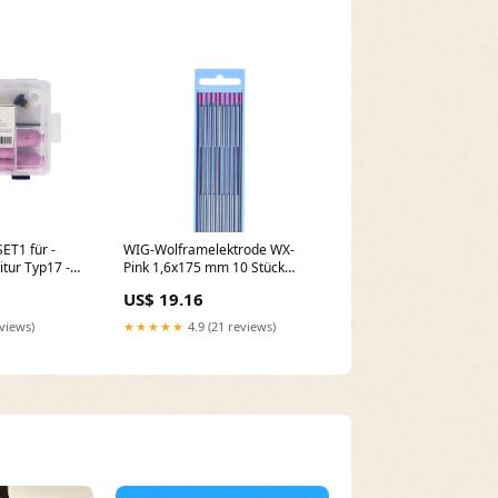
T1 für -
WIG-Wolframelektrode WX-
tur Typ17 -
Pink 1,6x175 mm 10 Stück
6/45V25
WELDINGER Stahlträger
US$ 19.16
lität
Rotator
eviews)
★★★★★
4.9 (21 reviews)