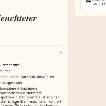
-
Aug 15
leuchteter
lettenartikel
ellbar
eit an einem Platz aufzubewahren
n ausgestattet
lcontainer Beleuchteter
ransportbox aus Netzstoff,
sportbox bietet Ihrem Haustier einen
 die richtige Gre fr maximalen Komfort
Tragegriffe lsst sich die Box bequem