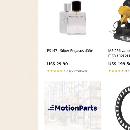
PS147 - Silber Pegasus düfte
MS-256 vario
mit Variospe
Handliche v
US$ 29.90
US$ 199.5
PS56
★★★★★
4.5 (27 reviews)
★★★★★
4.4