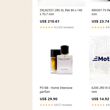
ZKLN2557-2RS-XL INA 80 x 140
K89307-TV IN
x 70.7 mm
mm
US$ 210.61
US$ 23.74
★★★★★
4.2 (23 reviews)
★★★★★
4.9
PS188 - Home Intensive
6206 2RS1K S
parfüm
mm
US$ 29.90
US$ 14.92
★★★★★
4.8 (7 reviews)
★★★★★
4.8