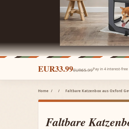
EUR33.99
Pay in 4 interest-fre
EUR65.99
Home
/
/
Faltbare Katzenbox aus Oxford Ge
Faltbare Katzenb