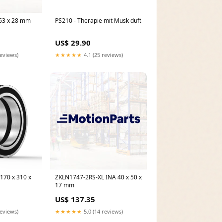
63 x 28 mm
PS210 - Therapie mit Musk duft
US$ 29.90
reviews)
★★★★★
4.1 (25 reviews)
170 x 310 x
ZKLN1747-2RS-XL INA 40 x 50 x
17 mm
US$ 137.35
reviews)
★★★★★
5.0 (14 reviews)