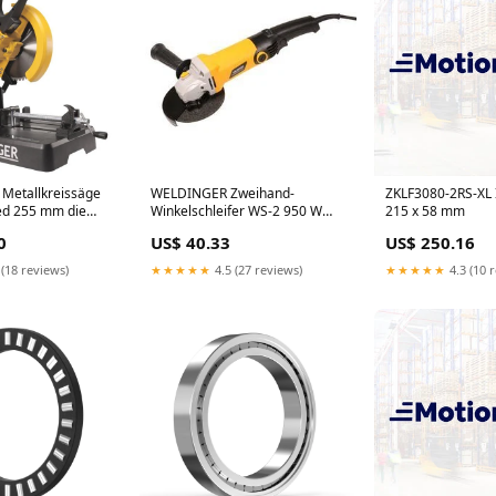
 Metallkreissäge
WELDINGER Zweihand-
ZKLF3080-2RS-XL 
ed 255 mm die
Winkelschleifer WS-2 950 W
215 x 58 mm
on WELDINGER
Ø125 mm Spindelarretierung 5
0
US$ 40.33
US$ 250.16
m Kabel Grundausstattung
 (18 reviews)
★★★★★
4.5 (27 reviews)
★★★★★
4.3 (10 