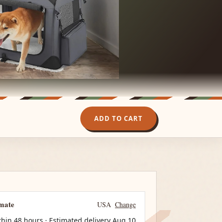
ADD TO CART
imate
USA
Change
thin 48 hours · Estimated delivery
Aug 10