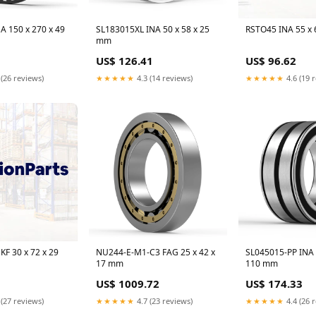
A 150 x 270 x 49
SL183015XL INA 50 x 58 x 25
RSTO45 INA 55 x 
mm
US$ 126.41
US$ 96.62
 (26 reviews)
★★★★★
4.3 (14 reviews)
★★★★★
4.6 (19 
KF 30 x 72 x 29
NU244-E-M1-C3 FAG 25 x 42 x
SL045015-PP INA 
17 mm
110 mm
US$ 1009.72
US$ 174.33
 (27 reviews)
★★★★★
4.7 (23 reviews)
★★★★★
4.4 (26 