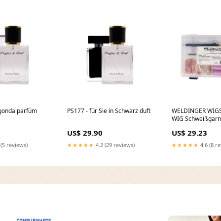
agonda parfüm
PS177 - für Sie in Schwarz duft
WELDINGER WIGSE
WIG Schweißgarni
Zubehörset /18/2
US$ 29.90
US$ 29.23
geschmiedete Qua
 (5 reviews)
★★★★★
4.2 (29 reviews)
★★★★★
4.6 (8 r