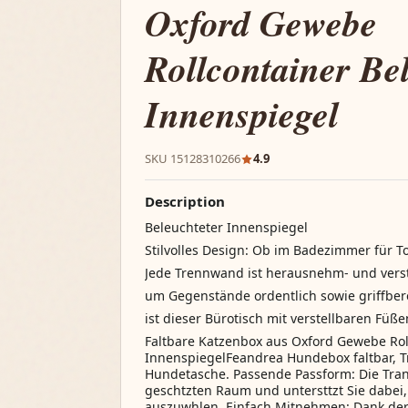
Oxford Gewebe
Rollcontainer Be
Innenspiegel
SKU 15128310266
4.9
Description
Beleuchteter Innenspiegel
Stilvolles Design: Ob im Badezimmer für Toi
Jede Trennwand ist herausnehm- und verst
um Gegenstände ordentlich sowie griffber
ist dieser Bürotisch mit verstellbaren Füße
Faltbare Katzenbox aus Oxford Gewebe Rol
InnenspiegelFeandrea Hundebox faltbar, T
Hundetasche. Passende Passform: Die Tran
geschtzten Raum und untersttzt Sie dabei,
auszuwhlen. Einfach Mitnehmen: Dank der 