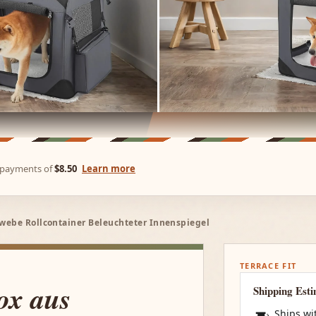
e payments of
$8.50
Learn more
webe Rollcontainer Beleuchteter Innenspiegel
TERRACE FIT
ox aus
Shipping Est
Ships wi