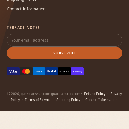
Contact Information
TERRACE NOTES
SUBSCRIBE
VISA
PayPal
AMEX
Apple Pay
Shop Pay
© 2026, guardiansrun.com guardiansrun.com ·
Refund Policy
·
Privacy
Policy
·
Terms of Service
·
Shipping Policy
·
Contact Information