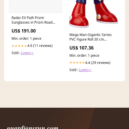
Radar EV Path Prizm
Sunglasses in Prizm Road
Jade & Steel Size:One Size
US$ 191.00
Mega Man Gigantic Series
Min. order: 1 piece
PVC Figure Roll 30 cm
Halstücher & Schals
4.9 (11 reviews)
★★★★★
US$ 107.36
Sold :
Login>>
Min. order: 1 piece
4.4 (29 reviews)
★★★★★
Sold :
Login>>
guardiansrun.com