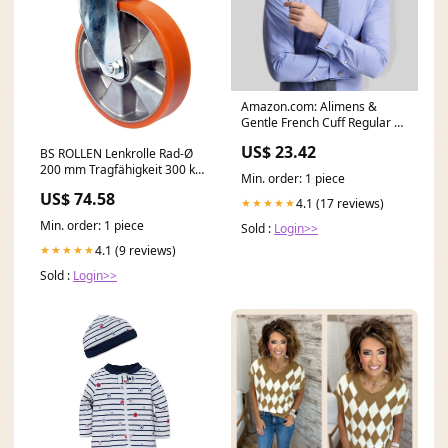
Amazon.com: Alimens &
Gentle French Cuff Regular Fit
Dress Shirts
US$ 23.42
BS ROLLEN Lenkrolle Rad-Ø
200 mm Tragfähigkeit 300 kg
Min. order: 1 piece
( 3900275609 ) C - S.Seip
US$ 74.58
4.1 (17 reviews)
★★★★★
Min. order: 1 piece
Sold :
Login>>
4.1 (9 reviews)
★★★★★
Sold :
Login>>